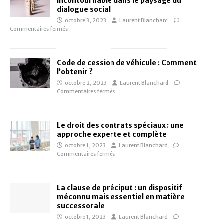
incontournable dans le paysage du
dialogue social
octobre 3, 2023
Laurent Blanchard
Commentaires fermés
Code de cession de véhicule : Comment
l’obtenir ?
octobre 2, 2023
Laurent Blanchard
Commentaires fermés
Le droit des contrats spéciaux : une
approche experte et complète
octobre 1, 2023
Laurent Blanchard
Commentaires fermés
La clause de préciput : un dispositif
méconnu mais essentiel en matière
successorale
octobre 1, 2023
Laurent Blanchard