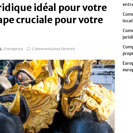
uridique idéal pour votre
entr
Comm
ape cruciale pour votre
loca
Comm
jurid
Compa
Entreprise
Commentaires fermés
prop
Europ
euro