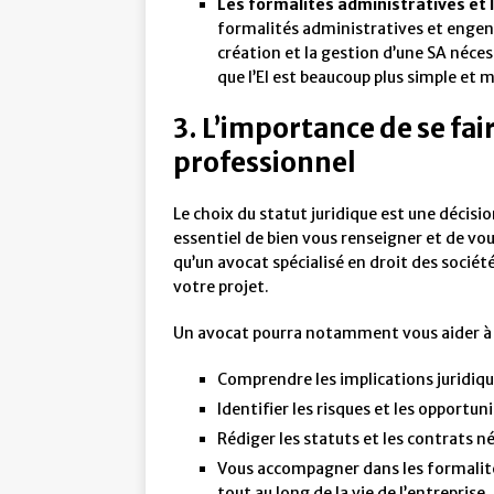
Les formalités administratives et 
formalités administratives et engend
création et la gestion d’une SA néce
que l’EI est beaucoup plus simple et 
3. L’importance de se fa
professionnel
Le choix du statut juridique est une décision
essentiel de bien vous renseigner et de vo
qu’un avocat spécialisé en droit des société
votre projet.
Un avocat pourra notamment vous aider à 
Comprendre les implications juridique
Identifier les risques et les opportu
Rédiger les statuts et les contrats né
Vous accompagner dans les formalités
tout au long de la vie de l’entreprise