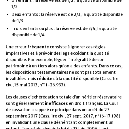
Un enfant : la réserve est de 1/2, la quotité disponible de
1/2
Deux enfants : la réserve est de 2/3, la quotité disponible
de 1/3
Trois enfants ou plus : la réserve est de 3/4, la quotité
disponible de 1/4
Une erreur
fréquente
consiste à ignorer ces règles
impératives et à prévoir des legs excédant la quotité
disponible. Par exemple, léguer l’intégralité de son
patrimoine à un tiers alors qu’on a des enfants. Dans ce cas,
les dispositions testamentaires ne sont pas totalement
invalidées mais
réduites
à la quotité disponible (Cass. 1re
civ., 15 mai 2013, n°11-26.933).
Les clauses d’exhérédation totale d’un héritier réservataire
sont généralement
inefficaces
en droit français. La Cour
de cassation a rappelé ce principe dans un arrêt du 27
septembre 2017 (Cass. 1re civ., 27 sept. 2017, n°16-17.198)
en invalidant une clause déshéritant complètement un
enfant. Toutefois, depuis la loi du 23 juin 2006, il est