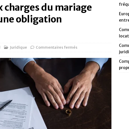
x charges du mariage
fréq
Europ
 une obligation
entr
Comm
loca
Comm
d
Juridique
Commentaires fermés
jurid
Compa
prop