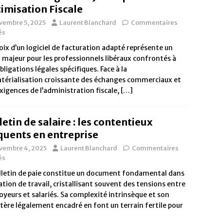
imisation Fiscale
vembre 5, 2025
Laurent Blanchard
Commentaires
és
oix d’un logiciel de facturation adapté représente un
 majeur pour les professionnels libéraux confrontés à
bligations légales spécifiques. Face à la
térialisation croissante des échanges commerciaux et
xigences de l’administration fiscale,
[…]
letin de salaire : les contentieux
quents en entreprise
vembre 4, 2025
Laurent Blanchard
Commentaires
és
lletin de paie constitue un document fondamental dans
lation de travail, cristallisant souvent des tensions entre
yeurs et salariés. Sa complexité intrinsèque et son
tère légalement encadré en font un terrain fertile pour