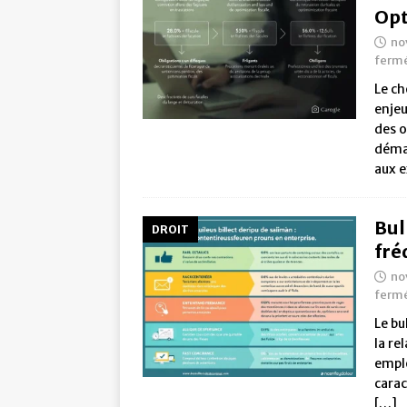
Opt
no
ferm
Le ch
enjeu
des o
déma
aux e
Bul
DROIT
fré
no
ferm
Le bu
la re
emplo
carac
[…]