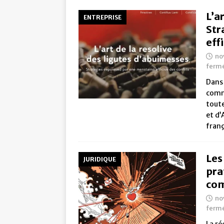
L’ar
ENTREPRISE
Str
eff
no
ferm
Dans 
comm
toute
et d’
franç
Les
JURIDIQUE
pra
com
no
ferm