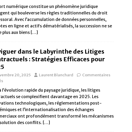
ort numérique constitue un phénomène juridique
ent qui bouleverse les règles traditionnelles du droit
ssoral. Avec l’accumulation de données personnelles,
es en ligne et actifs dématérialisés, la succession ne se
e plus aux biens
[…]
iguer dans le Labyrinthe des Litiges
tractuels : Stratégies Efficaces pour
25
vembre 20, 2025
Laurent Blanchard
Commentaires
és
à l’évolution rapide du paysage juridique, les litiges
actuels se complexifient davantage en 2025. Les
ations technologiques, les réglementations post-
miques et l’internationalisation des échanges
erciaux ont profondément transformé les mécanismes
solution des conflits.
[…]