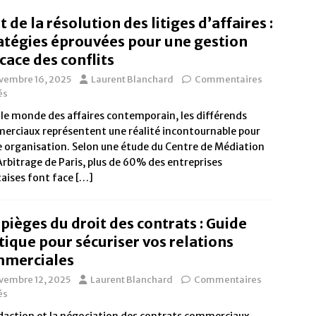
t de la résolution des litiges d’affaires :
atégies éprouvées pour une gestion
icace des conflits
vembre 16, 2025
Laurent Blanchard
Commentaires
és
le monde des affaires contemporain, les différends
erciaux représentent une réalité incontournable pour
 organisation. Selon une étude du Centre de Médiation
Arbitrage de Paris, plus de 60% des entreprises
aises font face
[…]
 pièges du droit des contrats : Guide
tique pour sécuriser vos relations
merciales
vembre 12, 2025
Laurent Blanchard
Commentaires
és