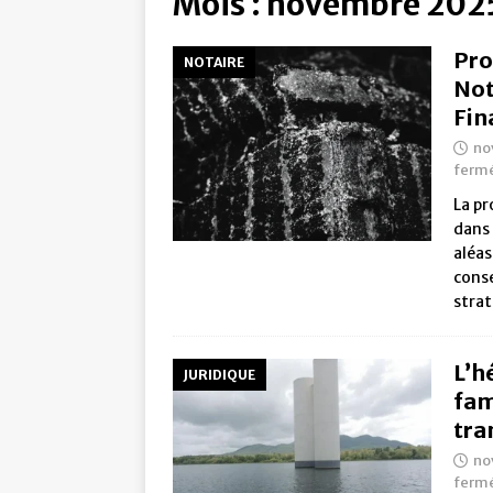
Mois :
novembre 202
Pro
NOTAIRE
Not
Fin
no
ferm
La pr
dans 
aléas
conse
stra
L’h
JURIDIQUE
fam
tra
no
ferm