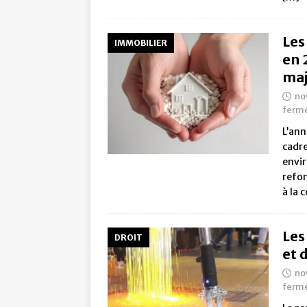
Les
IMMOBILIER
en 
maj
no
ferm
L’ann
cadre
envir
refon
à la 
Les
DROIT
et 
no
ferm