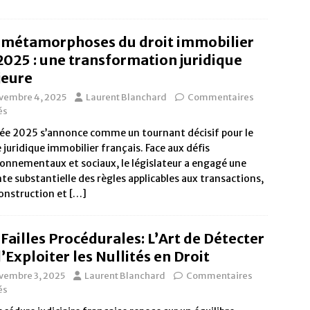
 métamorphoses du droit immobilier
2025 : une transformation juridique
eure
vembre 4, 2025
Laurent Blanchard
Commentaires
és
ée 2025 s’annonce comme un tournant décisif pour le
 juridique immobilier français. Face aux défis
onnementaux et sociaux, le législateur a engagé une
te substantielle des règles applicables aux transactions,
construction et
[…]
 Failles Procédurales: L’Art de Détecter
d’Exploiter les Nullités en Droit
vembre 3, 2025
Laurent Blanchard
Commentaires
és