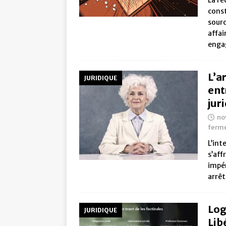
La ré
const
sourc
affai
enga
L’a
JURIDIQUE
ent
jur
no
ferm
L’int
s’aff
impér
arrêt
Log
JURIDIQUE
Lib