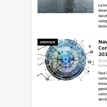
La m
émerg
succe
compt
limit
Nav
JURIDIQUE
Con
20
no
ferm
Face 
contr
innov
pandé
comm
de ré