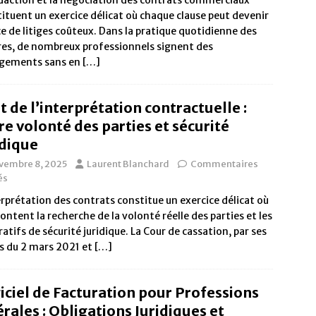
daction et la négociation des contrats commerciaux
ituent un exercice délicat où chaque clause peut devenir
e de litiges coûteux. Dans la pratique quotidienne des
res, de nombreux professionnels signent des
gements sans en
[…]
rt de l’interprétation contractuelle :
re volonté des parties et sécurité
idique
vembre 8, 2025
Laurent Blanchard
Commentaires
és
erprétation des contrats constitue un exercice délicat où
rontent la recherche de la volonté réelle des parties et les
atifs de sécurité juridique. La Cour de cassation, par ses
s du 2 mars 2021 et
[…]
iciel de Facturation pour Professions
érales : Obligations Juridiques et