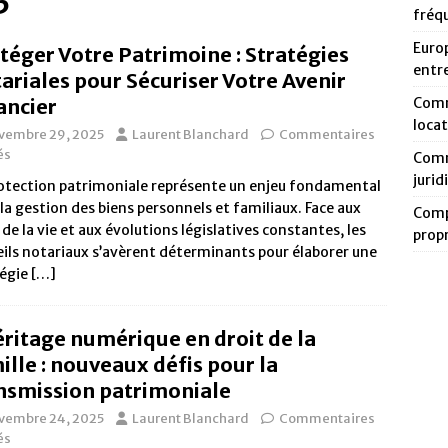
5
fréq
Europ
téger Votre Patrimoine : Stratégies
entr
ariales pour Sécuriser Votre Avenir
ancier
Comm
loca
vembre 29, 2025
Laurent Blanchard
Commentaires
és
Comm
jurid
otection patrimoniale représente un enjeu fondamental
la gestion des biens personnels et familiaux. Face aux
Compa
 de la vie et aux évolutions législatives constantes, les
prop
ils notariaux s’avèrent déterminants pour élaborer une
tégie
[…]
éritage numérique en droit de la
ille : nouveaux défis pour la
nsmission patrimoniale
vembre 24, 2025
Laurent Blanchard
Commentaires
és