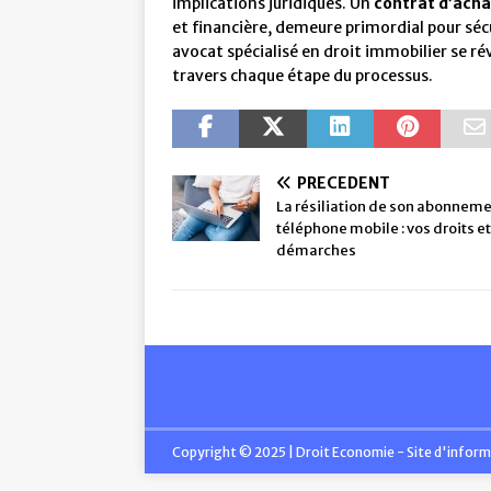
implications juridiques. Un
contrat d’acha
et financière, demeure primordial pour sécu
avocat spécialisé en droit immobilier se ré
travers chaque étape du processus.
PRÉCÉDENT
La résiliation de son abonnem
téléphone mobile : vos droits et
démarches
Copyright © 2025 | Droit Economie - Site d'inform