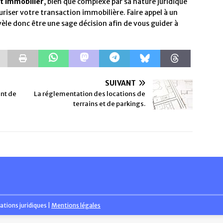
t immobilier
, bien que complexe par sa nature juridique
riser votre transaction immobilière. Faire appel à un
vèle donc être une sage décision afin de vous guider à
SUIVANT
ent de
La réglementation des locations de
terrains et de parkings.
ations juridiques
|
Mentions légales