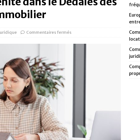
nité dans le Dédales des
fréq
Immobilier
Europ
entr
Comm
Juridique
Commentaires fermés
loca
Comm
jurid
Compa
prop