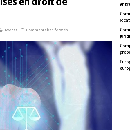
isés en droit de
entr
Comm
loca
Comm
Avocat
Commentaires fermés
jurid
Compa
prop
Europ
euro