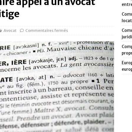
aire appel à un avocat
entr
itige
Comm
loca
Comm
Avocat
Commentaires fermés
jurid
Compa
prop
Europ
euro