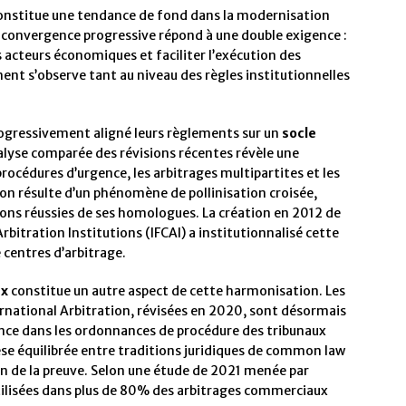
constitue une tendance de fond dans la modernisation
e convergence progressive répond à une double exigence :
s acteurs économiques et faciliter l’exécution des
nt s’observe tant au niveau des règles institutionnelles
rogressivement aligné leurs règlements sur un
socle
alyse comparée des révisions récentes révèle une
océdures d’urgence, les arbitrages multipartites et les
on résulte d’un phénomène de pollinisation croisée,
ions réussies de ses homologues. La création en 2012 de
bitration Institutions (IFCAI) a institutionnalisé cette
 centres d’arbitrage.
ux
constitue un autre aspect de cette harmonisation. Les
ernational Arbitration, révisées en 2020, sont désormais
ce dans les ordonnances de procédure des tribunaux
se équilibrée entre traditions juridiques de common law
ion de la preuve. Selon une étude de 2021 menée par
utilisées dans plus de 80% des arbitrages commerciaux