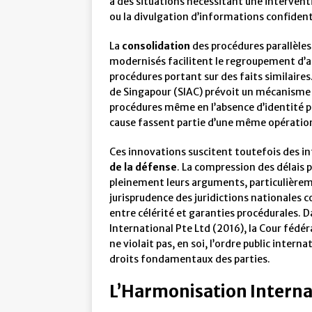
à des situations nécessitant une intervent
ou la divulgation d’informations confident
La
consolidation
des procédures parallèles 
modernisés facilitent le regroupement d’ar
procédures portant sur des faits similaire
de Singapour (SIAC) prévoit un mécanisme
procédures même en l’absence d’identité pa
cause fassent partie d’une même opérati
Ces innovations suscitent toutefois des in
de la défense
. La compression des délais p
pleinement leurs arguments, particulièreme
jurisprudence des juridictions nationales c
entre célérité et garanties procédurales. D
International Pte Ltd (2016), la Cour fédé
ne violait pas, en soi, l’ordre public inter
droits fondamentaux des parties.
L’Harmonisation Interna