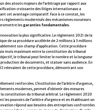
un des atouts majeurs de l’arbitrage par rapport aux
xification croissante des litiges internationaux a
nt cet avantage comparatif. Face à ce constat, les
 leurs règlements modernisés des mécanismes novateurs
mpromettre les
garanties fondamentales
.
innovation la plus significative. Le règlement 2021 de la
ique de sa procédure accélérée de 2 millions à 3 millions
érablement son champ d’application. Cette procédure
 six mois maximum entre la constitution du tribunal
objectif, le tribunal peut limiter le nombre et la longueur
e production de documents, et statuer sans audience. En
CCI relevaient de cette procédure, démontrant son
llement renforcées. L’institution de l’arbitre d’urgence,
èglements modernes, permet d’obtenir des mesures
la constitution du tribunal arbitral. Le règlement 2020
nt les pouvoirs de l’arbitre d’urgence et en établissant un
innovation répond aux besoins des entreprises confrontées