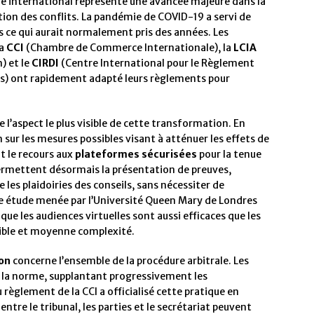
e international représente une avancée majeure dans la
on des conflits. La pandémie de COVID-19 a servi de
 ce qui aurait normalement pris des années. Les
la
CCI
(Chambre de Commerce Internationale), la
LCIA
) et le
CIRDI
(Centre International pour le Règlement
ts) ont rapidement adapté leurs règlements pour
 l’aspect le plus visible de cette transformation. En
n sur les mesures possibles visant à atténuer les effets de
 le recours aux
plateformes sécurisées
pour la tenue
ermettent désormais la présentation de preuves,
e les plaidoiries des conseils, sans nécessiter de
 étude menée par l’Université Queen Mary de Londres
ue les audiences virtuelles sont aussi efficaces que les
aible et moyenne complexité.
on
concerne l’ensemble de la procédure arbitrale. Les
 la norme, supplantant progressivement les
règlement de la CCI a officialisé cette pratique en
tre le tribunal, les parties et le secrétariat peuvent