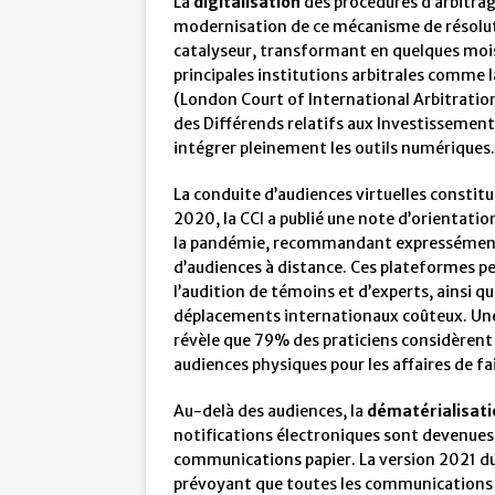
La
digitalisation
des procédures d’arbitrag
modernisation de ce mécanisme de résoluti
catalyseur, transformant en quelques mois
principales institutions arbitrales comme 
(London Court of International Arbitration
des Différends relatifs aux Investissemen
intégrer pleinement les outils numériques.
La conduite d’audiences virtuelles constitue
2020, la CCI a publié une note d’orientatio
la pandémie, recommandant expressément
d’audiences à distance. Ces plateformes p
l’audition de témoins et d’experts, ainsi qu
déplacements internationaux coûteux. Une
révèle que 79% des praticiens considèrent q
audiences physiques pour les affaires de f
Au-delà des audiences, la
dématérialisati
notifications électroniques sont devenues
communications papier. La version 2021 du 
prévoyant que toutes les communications en