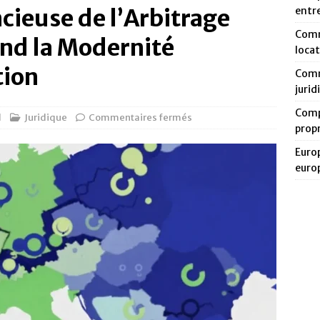
ncieuse de l’Arbitrage
entr
Comm
and la Modernité
loca
tion
Comm
jurid
Compa
d
Juridique
Commentaires fermés
prop
Europ
euro