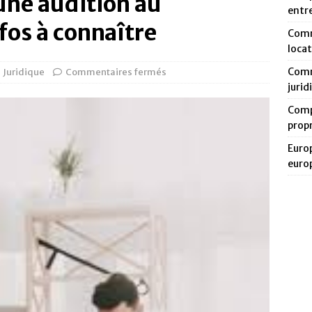
une audition au
entr
fos à connaître
Comm
loca
Comm
Juridique
Commentaires fermés
jurid
Compa
prop
Europ
euro