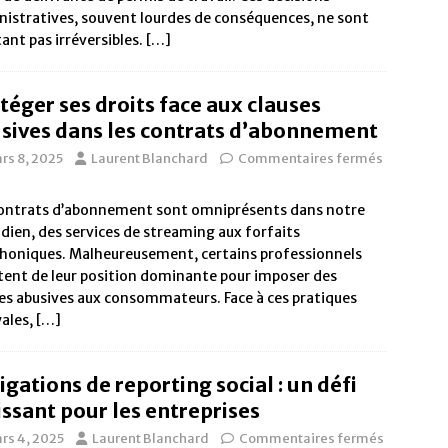
istratives, souvent lourdes de conséquences, ne sont
ant pas irréversibles.
[…]
téger ses droits face aux clauses
sives dans les contrats d’abonnement
rs 8, 2025
Laurent Blanchard
Commentaires fermés
contrats d’abonnement sont omniprésents dans notre
dien, des services de streaming aux forfaits
phoniques. Malheureusement, certains professionnels
tent de leur position dominante pour imposer des
es abusives aux consommateurs. Face à ces pratiques
ales,
[…]
igations de reporting social : un défi
issant pour les entreprises
rs 4, 2025
Laurent Blanchard
Commentaires fermés