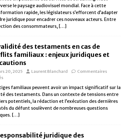
verse le paysage audiovisuel mondial. Face à cette
formation rapide, les législateurs s’efforcent d’adapter
dre juridique pour encadrer ces nouveaux acteurs. Entre
ection des consommateurs,
[…]
validité des testaments en cas de
flits familiaux : enjeux juridiques et
cautions
rs 20, 2025
Laurent Blanchard
Commentaires
és
itiges familiaux peuvent avoir un impact significatif sur la
ité des testaments. Dans un contexte de tensions entre
iers potentiels, la rédaction et l’exécution des dernières
ntés du défunt soulèvent de nombreuses questions
iques.
[…]
responsabilité juridique des