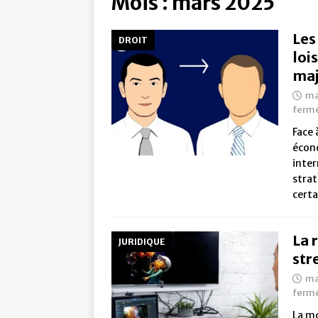
Mois :
mars 2025
Les
DROIT
loi
maj
ma
ferm
Face 
écono
inter
strat
certa
La 
JURIDIQUE
str
ma
ferm
La mo