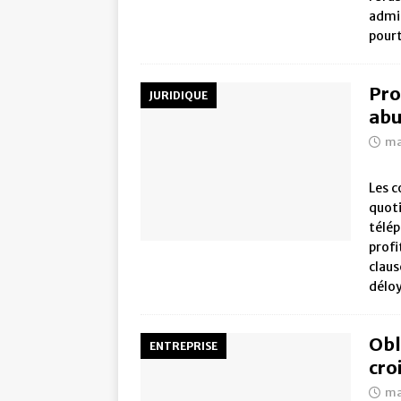
admin
pourt
Pro
JURIDIQUE
abu
ma
Les 
quoti
télé
profi
claus
déloy
Obl
ENTREPRISE
cro
ma