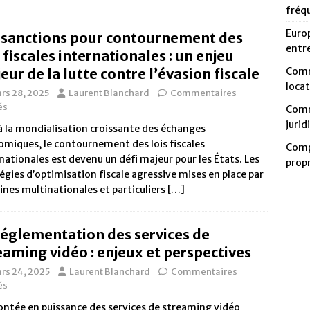
fréq
Europ
 sanctions pour contournement des
entr
s fiscales internationales : un enjeu
eur de la lutte contre l’évasion fiscale
Comm
loca
rs 28, 2025
Laurent Blanchard
Commentaires
és
Comm
jurid
à la mondialisation croissante des échanges
miques, le contournement des lois fiscales
Compa
nationales est devenu un défi majeur pour les États. Les
prop
égies d’optimisation fiscale agressive mises en place par
ines multinationales et particuliers
[…]
réglementation des services de
eaming vidéo : enjeux et perspectives
rs 24, 2025
Laurent Blanchard
Commentaires
és
ntée en puissance des services de streaming vidéo