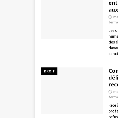
ent
aux
ma
ferm
Les o
humai
des é
davan
sanc
Con
DROIT
dél
rec
ma
ferm
Face 
prof
refus