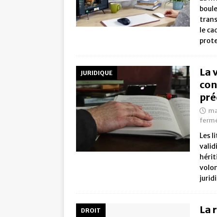
boule
trans
le ca
prot
La 
JURIDIQUE
con
pré
ma
ferm
Les l
valid
hérit
volo
jurid
La 
DROIT