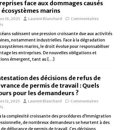
reprises face aux dommages causés
 écosystèmes marins
rs 16, 2025
Laurent Blanchard
Commentaires
és
céans subissent une pression croissante due aux activités
nes, notamment industrielles. Face à la dégradation
cosystèmes marins, le droit évolue pour responsabiliser
tage les entreprises. De nouvelles obligations et
tions émergent, tant au
[…]
testation des décisions de refus de
ivrance de permis de travail : Quels
ours pour les demandeurs ?
rs 12, 2025
Laurent Blanchard
Commentaires
és
à la complexité croissante des procédures d’immigration
essionnelle, de nombreux demandeurs se heurtent à des
 de délivrance de permis de travail. Ces décisions